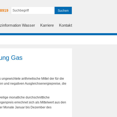
Suchbegriff
48919
Suchen
eingeben
zinformation Wasser
Karriere
Kontakt
ung Gas
ungewichtete arithmetische Mittel der für die
ven und negativen Ausgleichsenergiepreise, die
lige monatliche durchschnittliche
npreis errechnet sich als Mittelwert aus den
der Monate Januar bis Dezember des