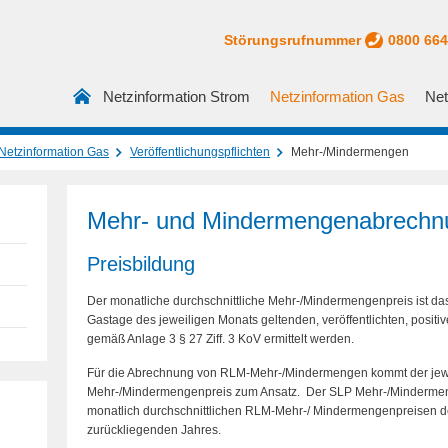
Störungsrufnummer
0800 66
Netzinformation Strom
Netzinformation Gas
Net
Netzinformation Gas
Veröffentlichungspflichten
Mehr-/Mindermengen
Mehr- und Mindermengenabrechn
Preisbildung
Der monatliche durchschnittliche Mehr-/Mindermengenpreis ist das 
Gastage des jeweiligen Monats geltenden, veröffentlichten, positi
gemäß Anlage 3 § 27 Ziff. 3 KoV ermittelt werden.
Für die Abrechnung von RLM-Mehr-/Mindermengen kommt der jewei
Mehr-/Mindermengenpreis zum Ansatz. Der SLP Mehr-/Mindermenge
monatlich durchschnittlichen RLM-Mehr-/ Mindermengenpreisen 
zurückliegenden Jahres.