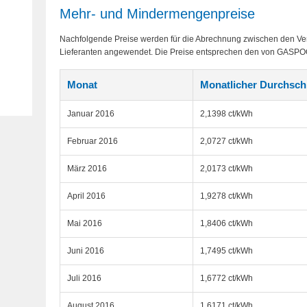
Mehr- und Mindermengenpreise
Nachfolgende Preise werden für die Abrechnung zwischen den V
Lieferanten angewendet. Die Preise entsprechen den von GASPOOL 
Monat
Monatlicher Durchschn
Januar 2016
2,1398 ct/kWh
Februar 2016
2,0727 ct/kWh
März 2016
2,0173 ct/kWh
April 2016
1,9278 ct/kWh
Mai 2016
1,8406 ct/kWh
Juni 2016
1,7495 ct/kWh
Juli 2016
1,6772 ct/kWh
August 2016
1,6171 ct/kWh